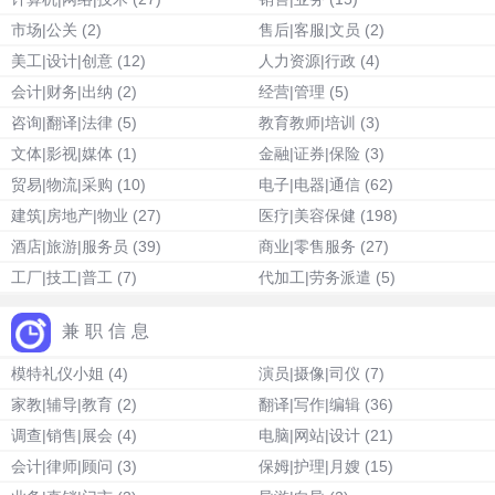
市场|公关
(2)
售后|客服|文员
(2)
美工|设计|创意
(12)
人力资源|行政
(4)
会计|财务|出纳
(2)
经营|管理
(5)
咨询|翻译|法律
(5)
教育教师|培训
(3)
文体|影视|媒体
(1)
金融|证券|保险
(3)
贸易|物流|采购
(10)
电子|电器|通信
(62)
建筑|房地产|物业
(27)
医疗|美容保健
(198)
酒店|旅游|服务员
(39)
商业|零售服务
(27)
工厂|技工|普工
(7)
代加工|劳务派遣
(5)
兼职信息
模特礼仪小姐
(4)
演员|摄像|司仪
(7)
家教|辅导|教育
(2)
翻译|写作|编辑
(36)
调查|销售|展会
(4)
电脑|网站|设计
(21)
会计|律师|顾问
(3)
保姆|护理|月嫂
(15)