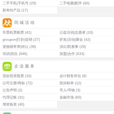
二手手机|手机号
(29)
二手电脑|配件
(60)
新奇特产品
(17)
同城活动
车票机票船票
(41)
公益活动|志愿者
(10)
groupon|打折|促销
(27)
驴友|活动|聚会
(42)
宠物领寄养|转让
(39)
演出票|赛事
(29)
培训|招生
(846)
加盟|合作
(633)
企业服务
贷款投资股票
(16)
会计财务评估
(8)
公司注册/商标
(72)
投诉检举
(12)
公告声明
(2)
寻人/寻物
(3)
代理记账
(31)
金融市场
(60)
增资验资
(40)