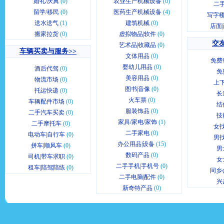
婚礼/庆典
(0)
农业生产机械设备
(0)
二
留学/移民
(0)
医药生产机械设备
(4)
写字楼
送水送气
(1)
建筑机械
(0)
店面
搬家拉货
(0)
虚拟物品|软件
(0)
交友
艺术品|收藏品
(0)
车辆买卖与服务>>
文体用品
(0)
免费
婴幼儿用品
(0)
酒后代驾
(0)
免
美容用品
(0)
物流市场
(0)
上
图书|音像
(0)
托运快递
(0)
长
火车票
(0)
车辆配件市场
(0)
结
服装饰品
(0)
二手汽车买卖
(0)
技
家具/家电/家饰
(1)
二手摩托车
(0)
女
二手家电
(0)
电动车|自行车
(0)
男
办公用品|设备
(15)
拼车|顺风车
(0)
男
数码产品
(0)
司机|带车求职
(0)
女
二手手机|手机号
(0)
租车|陪驾陪练
(0)
同乡
二手电脑|配件
(0)
兴
新奇特产品
(0)