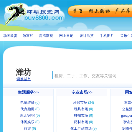
动画欣赏
致富经
高清影视
网上日记
设计欣赏
手机图片
音乐生
潍坊
切换城市
生活服务>>
专业市场>>
同城
电脑维修
(6)
环保市场
(34)
车票
代办跑腿
(0)
玩具市场
(0)
公益活
酒店/民宿
(0)
鞋帽市场
(0)
group
休闲娱乐
(0)
药材市场
(0)
驴友|
旅游
(0)
化工产品市场
(9)
宠物领