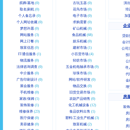
殡葬/墓地
(0)
古玩玉器
(0)
演出
取名|刷机
(0)
花鸟市场
(0)
培
个人备忘录
(0)
电子市场
(0)
加
个人网址收藏
(0)
求购需要
(0)
企业
梦想许愿
(0)
矿山机械
(8)
网站服务
(3)
食品机械
(68)
贷款
网上订餐
(0)
娱乐机械
(0)
会计
致富信息
(0)
建材市场
(1)
公司
IT/通信服务
(1)
小百货市场
(4)
投
物流服务
(0)
轻纺市场
(0)
公
法律咨询调查
(0)
五金机电轴承市场
(9)
寻
中介服务
(0)
珍珠市场
(0)
代
广告印刷设计
(0)
网站/软件研发
(0)
金
展会服务
(0)
物品交换
(0)
增
手机维修
(0)
旧货交易市场
(0)
房屋
家政/保姆
(1)
农副产品销售
(0)
装饰装修
(1)
化工机械设备
(12)
装饰
维修保养
(23)
食品饮料出售
(1)
房
医疗保健
(0)
塑料/工业生产机械
(3)
房
美容健身
(0)
致富机械
(2)
房