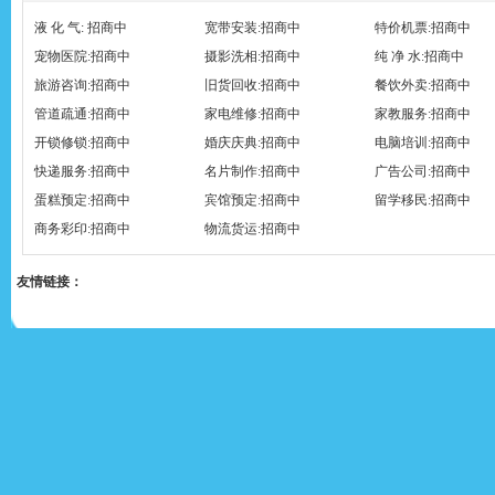
液 化 气: 招商中
宽带安装:招商中
特价机票:招商中
宠物医院:招商中
摄影洗相:招商中
纯 净 水:招商中
旅游咨询:招商中
旧货回收:招商中
餐饮外卖:招商中
管道疏通:招商中
家电维修:招商中
家教服务:招商中
开锁修锁:招商中
婚庆庆典:招商中
电脑培训:招商中
快递服务:招商中
名片制作:招商中
广告公司:招商中
蛋糕预定:招商中
宾馆预定:招商中
留学移民:招商中
商务彩印:招商中
物流货运:招商中
友情链接：