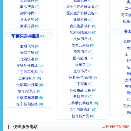
美容健身
(0)
致富机械
(0)
房
婚礼/庆典
(0)
农业生产机械设备
(0)
二
留学/移民
(0)
医药生产机械设备
(0)
写字楼
送水送气
(0)
建筑机械
(0)
店面
搬家拉货
(0)
虚拟物品|软件
(0)
交友
艺术品|收藏品
(0)
车辆买卖与服务>>
文体用品
(1)
免费
婴幼儿用品
(0)
酒后代驾
(0)
免
美容用品
(0)
物流市场
(0)
上
图书|音像
(0)
托运快递
(0)
长
火车票
(0)
车辆配件市场
(0)
结
服装饰品
(0)
二手汽车买卖
(0)
技
家具/家电/家饰
(0)
二手摩托车
(0)
女
二手家电
(0)
电动车|自行车
(0)
男
办公用品|设备
(0)
拼车|顺风车
(0)
男
数码产品
(0)
司机|带车求职
(0)
女
二手手机|手机号
(0)
租车|陪驾陪练
(0)
同乡
二手电脑|配件
(0)
兴
新奇特产品
(0)
便民服务电话
以下便民电话招商