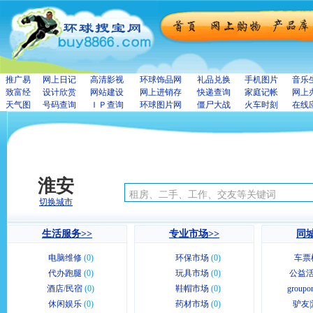
推广易
网上日记
高清影视
环球饰品网
礼品兑换
手机图片
音乐
致富经
设计欣赏
网站建设
网上进销存
快递查询
家庭记帐
网上
天气图
号码查询
ＩＰ查询
环球图片网
僵尸大战
火车时刻
在线
淮安
切换城市
生活服务>>
专业市场>>
同城
电脑维修
(0)
环保市场
(0)
车票
代办跑腿
(0)
玩具市场
(0)
公益活
酒店/民宿
(0)
鞋帽市场
(0)
group
休闲娱乐
(0)
药材市场
(0)
驴友|