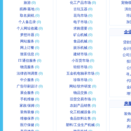
旅游
(0)
化工产品市场
(0)
宠物领
殡葬/墓地
(0)
古玩玉器
(0)
演出
取名|刷机
(0)
花鸟市场
(0)
培
个人备忘录
(0)
电子市场
(3)
加
个人网址收藏
(0)
求购需要
(0)
企业
梦想许愿
(0)
矿山机械
(0)
网站服务
(0)
食品机械
(0)
贷款
网上订餐
(0)
娱乐机械
(0)
会计
致富信息
(0)
建材市场
(0)
公司
IT/通信服务
(0)
小百货市场
(0)
投
物流服务
(0)
轻纺市场
(0)
公
法律咨询调查
(0)
五金机电轴承市场
(0)
寻
中介服务
(0)
珍珠市场
(0)
代
广告印刷设计
(0)
网站/软件研发
(0)
金
展会服务
(0)
物品交换
(0)
增
手机维修
(0)
旧货交易市场
(0)
房屋
家政/保姆
(0)
农副产品销售
(0)
装饰装修
(0)
化工机械设备
(0)
装饰
维修保养
(0)
食品饮料出售
(0)
房
医疗保健
(0)
塑料/工业生产机械
(0)
房