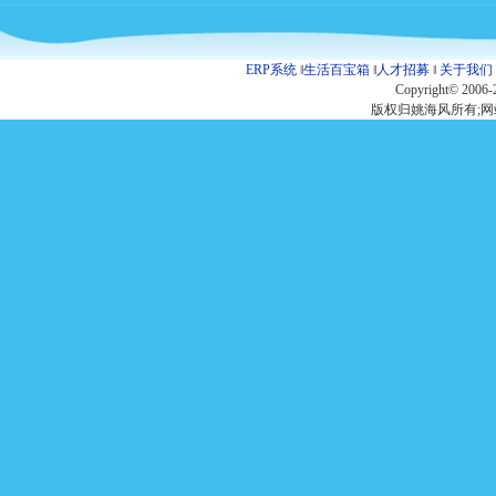
ERP系统
‖
生活百宝箱
‖
人才招募
‖
关于我们
Copyright© 2006-
版权归姚海风所有;网