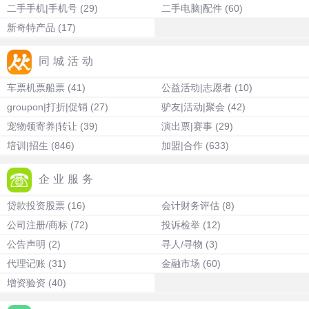
二手手机|手机号
(29)
二手电脑|配件
(60)
新奇特产品
(17)
同城活动
车票机票船票
(41)
公益活动|志愿者
(10)
groupon|打折|促销
(27)
驴友|活动|聚会
(42)
宠物领寄养|转让
(39)
演出票|赛事
(29)
培训|招生
(846)
加盟|合作
(633)
企业服务
贷款投资股票
(16)
会计财务评估
(8)
公司注册/商标
(72)
投诉检举
(12)
公告声明
(2)
寻人/寻物
(3)
代理记账
(31)
金融市场
(60)
增资验资
(40)