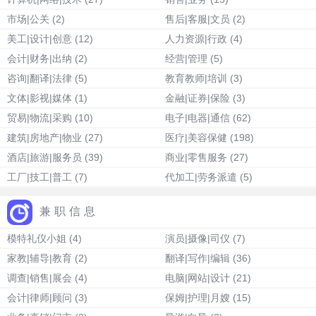
市场|公关
(2)
售后|客服|文员
(2)
美工|设计|创意
(12)
人力资源|行政
(4)
会计|财务|出纳
(2)
经营|管理
(5)
咨询|翻译|法律
(5)
教育教师|培训
(3)
文体|影视|媒体
(1)
金融|证券|保险
(3)
贸易|物流|采购
(10)
电子|电器|通信
(62)
建筑|房地产|物业
(27)
医疗|美容保健
(198)
酒店|旅游|服务员
(39)
商业|零售服务
(27)
工厂|技工|普工
(7)
代加工|劳务派遣
(5)
兼职信息
模特礼仪小姐
(4)
演员|摄像|司仪
(7)
家教|辅导|教育
(2)
翻译|写作|编辑
(36)
调查|销售|展会
(4)
电脑|网站|设计
(21)
会计|律师|顾问
(3)
保姆|护理|月嫂
(15)