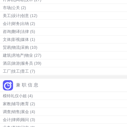
市场|公关
(2)
美工|设计|创意
(12)
会计|财务|出纳
(2)
咨询|翻译|法律
(5)
文体|影视|媒体
(1)
贸易|物流|采购
(10)
建筑|房地产|物业
(27)
酒店|旅游|服务员
(39)
工厂|技工|普工
(7)
兼职信息
模特礼仪小姐
(4)
家教|辅导|教育
(2)
调查|销售|展会
(4)
会计|律师|顾问
(3)