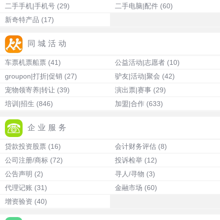
二手手机|手机号
(29)
二手电脑|配件
(60)
新奇特产品
(17)
同城活动
车票机票船票
(41)
公益活动|志愿者
(10)
groupon|打折|促销
(27)
驴友|活动|聚会
(42)
宠物领寄养|转让
(39)
演出票|赛事
(29)
培训|招生
(846)
加盟|合作
(633)
企业服务
贷款投资股票
(16)
会计财务评估
(8)
公司注册/商标
(72)
投诉检举
(12)
公告声明
(2)
寻人/寻物
(3)
代理记账
(31)
金融市场
(60)
增资验资
(40)