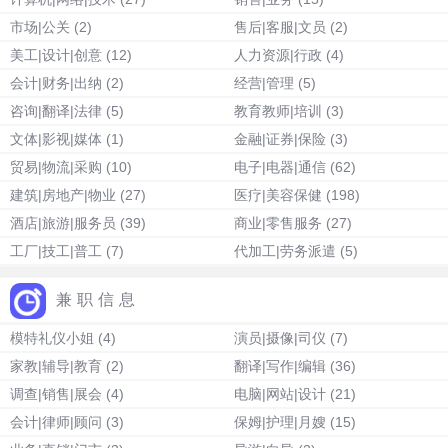
市场|公关
(2)
售后|客服|文员
(2)
美工|设计|创意
(12)
人力资源|行政
(4)
会计|财务|出纳
(2)
经营|管理
(5)
咨询|翻译|法律
(5)
教育教师|培训
(3)
文体|影视|媒体
(1)
金融|证券|保险
(3)
贸易|物流|采购
(10)
电子|电器|通信
(62)
建筑|房地产|物业
(27)
医疗|美容保健
(198)
酒店|旅游|服务员
(39)
商业|零售服务
(27)
工厂|技工|普工
(7)
代加工|劳务派遣
(5)
兼职信息
模特礼仪小姐
(4)
演员|摄像|司仪
(7)
家教|辅导|教育
(2)
翻译|写作|编辑
(36)
调查|销售|展会
(4)
电脑|网站|设计
(21)
会计|律师|顾问
(3)
保姆|护理|月嫂
(15)