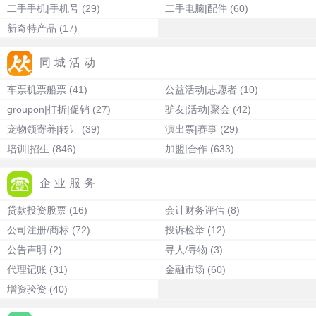
二手手机|手机号
(29)
二手电脑|配件
(60)
新奇特产品
(17)
同城活动
车票机票船票
(41)
公益活动|志愿者
(10)
groupon|打折|促销
(27)
驴友|活动|聚会
(42)
宠物领寄养|转让
(39)
演出票|赛事
(29)
培训|招生
(846)
加盟|合作
(633)
企业服务
贷款投资股票
(16)
会计财务评估
(8)
公司注册/商标
(72)
投诉检举
(12)
公告声明
(2)
寻人/寻物
(3)
代理记账
(31)
金融市场
(60)
增资验资
(40)