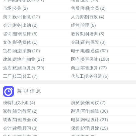
市场|公关
(2)
售后|客服|文员
(2)
美工|设计|创意
(12)
人力资源|行政
(4)
会计|财务|出纳
(2)
经营|管理
(5)
咨询|翻译|法律
(5)
教育教师|培训
(3)
文体|影视|媒体
(1)
金融|证券|保险
(3)
贸易|物流|采购
(10)
电子|电器|通信
(62)
建筑|房地产|物业
(27)
医疗|美容保健
(198)
酒店|旅游|服务员
(39)
商业|零售服务
(27)
工厂|技工|普工
(7)
代加工|劳务派遣
(5)
兼职信息
模特礼仪小姐
(4)
演员|摄像|司仪
(7)
家教|辅导|教育
(2)
翻译|写作|编辑
(36)
调查|销售|展会
(4)
电脑|网站|设计
(21)
会计|律师|顾问
(3)
保姆|护理|月嫂
(15)