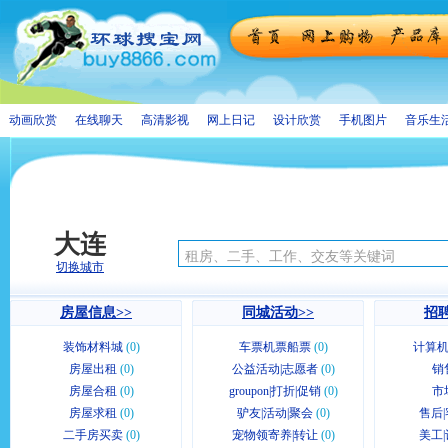
动画欣赏
在线聊天
高清影视
网上日记
设计欣赏
手机图片
音乐生
大连
切换城市
房屋信息>>
同城活动>>
招聘
装饰材料城
(0)
车票机票船票
(0)
计算机
房屋出租
(0)
公益活动|志愿者
(0)
销
房屋合租
(0)
groupon|打折|促销
(0)
市
房屋求租
(0)
驴友|活动|聚会
(0)
售后|
二手房买卖
(0)
宠物领寄养|转让
(0)
美工|