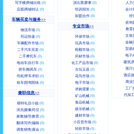
写字楼|商铺出租
(0)
演出票|赛事
(0)
人力
店面|商铺转让
(0)
培训|招生
(0)
会计|
加盟|合作
(0)
经
车辆买卖与服务>>
咨询|
专业市场>>
教育
物流市场
(0)
文体|
托运快递
(0)
环保市场
(0)
金融|
车辆配件市场
(0)
玩具市场
(0)
贸易|
二手汽车买卖
(0)
鞋帽市场
(0)
电子|
二手摩托车
(0)
药材市场
(0)
建筑|
电动车|自行车
(0)
化工产品市场
(0)
医疗
拼车|顺风车
(0)
古玩玉器
(0)
酒店|
司机|带车求职
(0)
花鸟市场
(0)
商业
租车|陪驾陪练
(0)
电子市场
(0)
工厂|
求购需要
(0)
兼职信息>>
代加工
矿山机械
(0)
食品机械
(0)
模特礼仪小姐
(0)
娱乐机械
(0)
演员|摄像|司仪
(0)
建材市场
(0)
家教|辅导|教育
(0)
小百货市场
(0)
翻译|写作|编辑
(0)
轻纺市场
(0)
调查|销售|展会
(0)