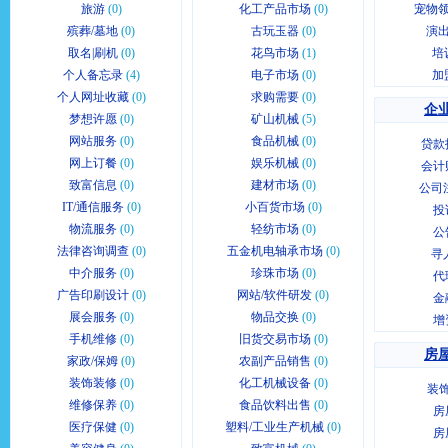
旅游
(0)
化工产品市场
(0)
宠物领
殡葬/墓地
(0)
古玩玉器
(0)
演出
取名|刷机
(0)
花鸟市场
(1)
培
个人备忘录
(4)
电子市场
(0)
加
个人网址收藏
(0)
求购需要
(0)
企业
梦想许愿
(0)
矿山机械
(5)
网站服务
(0)
食品机械
(0)
贷款
网上订餐
(0)
娱乐机械
(0)
会计
致富信息
(0)
建材市场
(0)
公司
IT/通信服务
(0)
小百货市场
(0)
投
物流服务
(0)
轻纺市场
(0)
公
法律咨询调查
(0)
五金机电轴承市场
(0)
寻
中介服务
(0)
珍珠市场
(0)
代
广告印刷设计
(0)
网站/软件研发
(0)
金
展会服务
(0)
物品交换
(0)
增
手机维修
(0)
旧货交易市场
(0)
房屋
家政/保姆
(0)
农副产品销售
(0)
装饰装修
(0)
化工机械设备
(0)
装
维修保养
(0)
食品饮料出售
(0)
房
医疗保健
(0)
塑料/工业生产机械
(0)
房