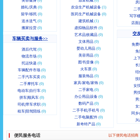
美容健身
(0)
致富机械
(0)
房
婚礼/庆典
(0)
农业生产机械设备
(1)
二
留学/移民
(0)
医药生产机械设备
(0)
写字楼
送水送气
(0)
建筑机械
(1)
店面
搬家拉货
(0)
虚拟物品|软件
(0)
交友
艺术品|收藏品
(0)
车辆买卖与服务>>
文体用品
(0)
免费
婴幼儿用品
(0)
酒后代驾
(0)
免
美容用品
(0)
物流市场
(0)
上
图书|音像
(0)
托运快递
(0)
长
火车票
(0)
车辆配件市场
(0)
结
服装饰品
(0)
二手汽车买卖
(0)
技
家具/家电/家饰
(0)
二手摩托车
(0)
女
二手家电
(0)
电动车|自行车
(0)
男
办公用品|设备
(0)
拼车|顺风车
(0)
男
数码产品
(0)
司机|带车求职
(0)
女
二手手机|手机号
(0)
租车|陪驾陪练
(0)
同乡
二手电脑|配件
(0)
兴
新奇特产品
(0)
便民服务电话
以下便民电话招商