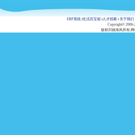
ERP系统
‖
生活百宝箱
‖
人才招募
‖
关于我们
Copyright© 2006-
版权归姚海风所有;网