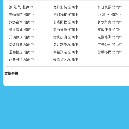
液 化 气: 招商中
宽带安装:招商中
特价机票:招商中
宠物医院:招商中
摄影洗相:招商中
纯 净 水:招商中
旅游咨询:招商中
旧货回收:招商中
餐饮外卖:招商中
管道疏通:招商中
家电维修:招商中
家教服务:招商中
开锁修锁:招商中
婚庆庆典:招商中
电脑培训:招商中
快递服务:招商中
名片制作:招商中
广告公司:招商中
蛋糕预定:招商中
宾馆预定:招商中
留学移民:招商中
商务彩印:招商中
物流货运:招商中
友情链接：