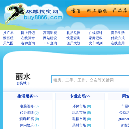
推广易
网上日记
高清影视
礼品兑换
在线探讨
音乐生活
致富经
在线算命
网站建设
快递查询
家庭记帐
付款方式
天气图
各种查询
ＩＰ查询
僵尸大战
火车时刻
在线应用
丽水
切换城市
生活服务>>
专业市场>>
同城
电脑维修
(0)
环保市场
(0)
车票
代办跑腿
(0)
玩具市场
(0)
公益活
酒店/民宿
(0)
鞋帽市场
(0)
group
休闲娱乐
(1)
药材市场
(0)
驴友|