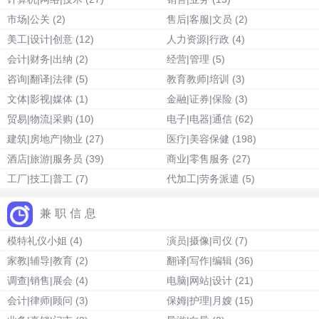
市场|公关
(2)
售后|客服|文员
(2)
美工|设计|创意
(12)
人力资源|行政
(4)
会计|财务|出纳
(2)
经营|管理
(5)
咨询|翻译|法律
(5)
教育教师|培训
(3)
文体|影视|媒体
(1)
金融|证券|保险
(3)
贸易|物流|采购
(10)
电子|电器|通信
(62)
建筑|房地产|物业
(27)
医疗|美容保健
(198)
酒店|旅游|服务员
(39)
商业|零售服务
(27)
工厂|技工|普工
(7)
代加工|劳务派遣
(5)
兼职信息
模特礼仪小姐
(4)
演员|摄像|司仪
(7)
家教|辅导|教育
(2)
翻译|写作|编辑
(36)
调查|销售|展会
(4)
电脑|网站|设计
(21)
会计|律师|顾问
(3)
保姆|护理|月嫂
(15)