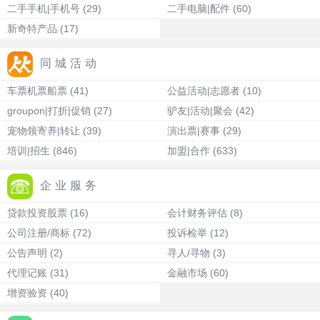
二手手机|手机号
(29)
二手电脑|配件
(60)
新奇特产品
(17)
同城活动
车票机票船票
(41)
公益活动|志愿者
(10)
groupon|打折|促销
(27)
驴友|活动|聚会
(42)
宠物领寄养|转让
(39)
演出票|赛事
(29)
培训|招生
(846)
加盟|合作
(633)
企业服务
贷款投资股票
(16)
会计财务评估
(8)
公司注册/商标
(72)
投诉检举
(12)
公告声明
(2)
寻人/寻物
(3)
代理记账
(31)
金融市场
(60)
增资验资
(40)